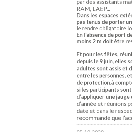
par des assistants mat
RAM, LAEP...
Dans les espaces extéri
pas tenus de porter u
le rendre obligatoire l
En l’absence de port d
moins 2 m doit être r
Et pour les fêtes, réuni
depuis le 9 juin, elles
adultes sont assis et 
entre les personnes, e
de protection.
à compte
si les participants son
d’appliquer
une jauge 
d’année et réunions p
date et dans le respec
recommandé que l’accu