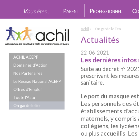
P
P
C
Vous êtes…
ARENT
ROFESSIONNEL
O
Achil
»
On garde le lien
Actualités
22-06-2021
ACHIL ACEPP
Les dernières infos
Domaines d’Action
Suite au décret n° 202
Nos Partenaires
prescrivant les mesures
Le Réseau National ACEPP
sanitaire.
Offres d’Emploi
Le port du masque est 
Toute l'Actu
Les personnels des é
On garde le lien
établissements d'accu
maternels, y compris 
collégiens, les lycéen
ou plus accueillis Les