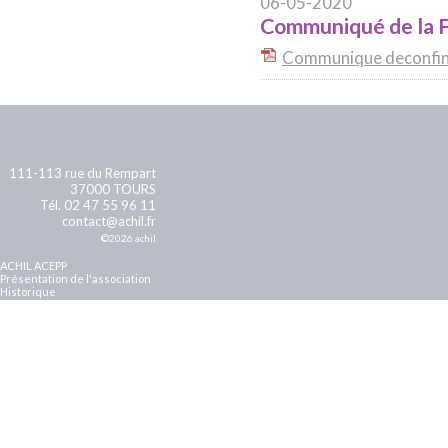
06-05-2020
Communiqué de la 
Communique deconfin
111-113 rue du Rempart
37000 TOURS
Tél. 02 47 55 96 11
contact@achil.fr
©2026 achil
ACHIL ACEPP
Présentation de l'association
Historique
Nos valeurs
L'équipe de bénévoles
Les professionnels ACHIL ACEPP
Adhérer à l'association
CONTACT
Politique de confidentialité
Politique de protection des données
DOMAINES D’ACTION
La gestion des lieux d’accueil